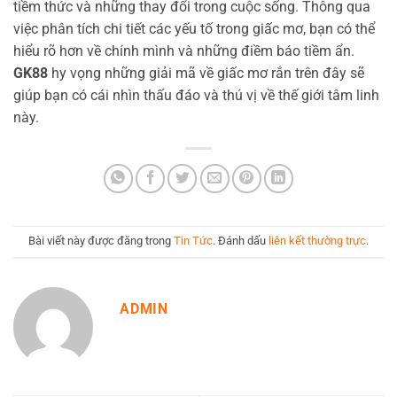
tiềm thức và những thay đổi trong cuộc sống. Thông qua
việc phân tích chi tiết các yếu tố trong giấc mơ, bạn có thể
hiểu rõ hơn về chính mình và những điềm báo tiềm ẩn.
GK88
hy vọng những giải mã về giấc mơ rắn trên đây sẽ
giúp bạn có cái nhìn thấu đáo và thú vị về thế giới tâm linh
này.
Bài viết này được đăng trong
Tin Tức
. Đánh dấu
liên kết thường trực
.
ADMIN